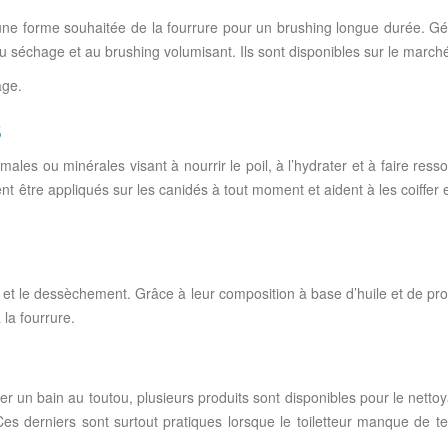
t une forme souhaitée de la fourrure pour un brushing longue durée. Gé
 au séchage et au brushing volumisant. Ils sont disponibles sur le mar
fage.
S
es ou minérales visant à nourrir le poil, à l’hydrater et à faire ressorti
ent être appliqués sur les canidés à tout moment et aident à les coiffer e
l et le dessèchement. Grâce à leur composition à base d’huile et de protéin
 la fourrure.
er un bain au toutou, plusieurs produits sont disponibles pour le netto
. Ces derniers sont surtout pratiques lorsque le toiletteur manque de 