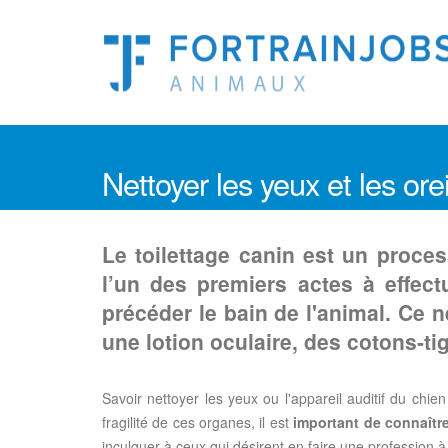
Nettoyer les yeux et les ore
Le toilettage canin est un proce
l’un des premiers actes à effect
précéder le bain de l'animal. Ce 
une lotion oculaire, des cotons-t
Savoir nettoyer les yeux ou l'appareil auditif du chi
fragilité de ces organes, il est
important de connaîtr
inculquer à ceux qui désirent en faire une profession à