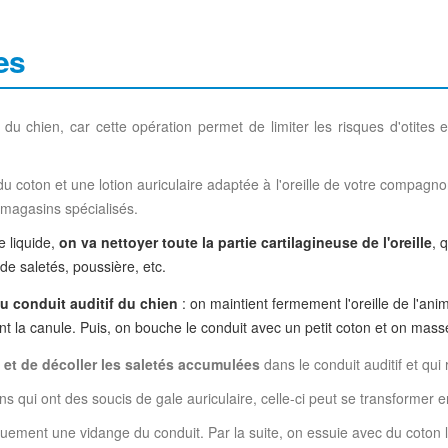
es
 du chien, car cette opération permet de limiter les risques d'otites e
r du coton et une lotion auriculaire adaptée à l'oreille de votre compagno
 magasins spécialisés.
e liquide,
on va nettoyer toute la partie cartilagineuse de l'oreille
, 
de saletés, poussière, etc.
 du conduit auditif du chien
: on maintient fermement l'oreille de l'anim
ent la canule. Puis, on bouche le conduit avec un petit coton et on masse
it et de décoller les saletés accumulées
dans le conduit auditif et qui
hiens qui ont des soucis de gale auriculaire, celle-ci peut se transformer
quement une vidange du conduit. Par la suite, on essuie avec du coton le