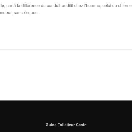
ile
, car à la différence du conduit auditif chez l'homme, celui du chie
ondeur, sans risques.
Guide Toiletteur Canin