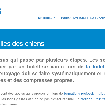
MATÉRIEL
FORMATION TOILETTEUR CANI
illes des chiens
ssus qui passe par plusieurs étapes. Les so
uer par un toiletteur canin lors de
la toile
nettoyage doit se faire systématiquement et n
iges et des compresses propres.
en sont des gestes qui s'apprennent lors de
formations professionnalisa
e les bons gestes
afin de ne pas blesser l'animal. Le
métier du toilett
 plein temps.