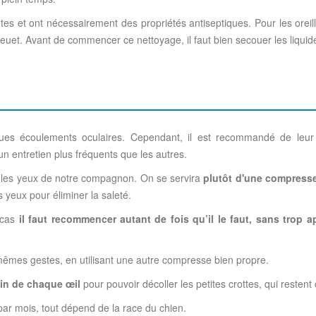
tes et ont nécessairement des propriétés antiseptiques. Pour les oreill
bleuet. Avant de commencer ce nettoyage, il faut bien secouer les liqui
lques écoulements oculaires. Cependant, il est recommandé de leur
un entretien plus fréquents que les autres.
iter les yeux de notre compagnon. On se servira
plutôt d'une compress
 yeux pour éliminer la saleté.
 cas
il faut recommencer autant de fois qu’il le faut, sans trop a
s mêmes gestes, en utilisant une autre compresse bien propre.
oin de chaque œil
pour pouvoir décoller les petites crottes, qui restent 
par mois, tout dépend de la race du chien.